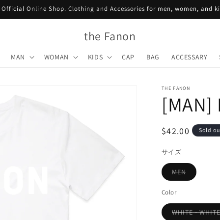
Official Online Shop. Clothing and Accessories for men, women, and k
the Fanon
MAN
WOMAN
KIDS
CAP
BAG
ACCESSARY
THE FANON
[MAN]
Regular
$42.00
Sold ou
price
サイズ
Variant
MEN
sold
out
or
Color
unavailab
WHITE - WHIT