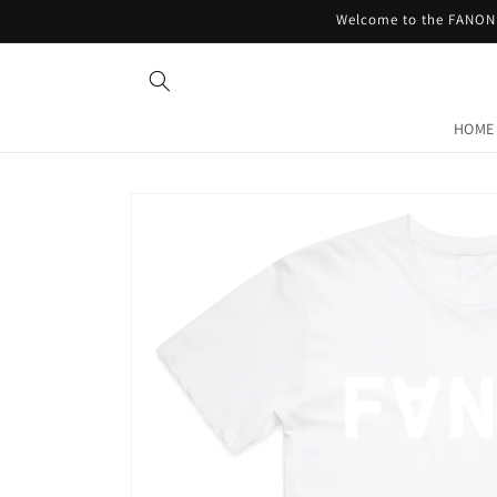
Skip to
Welcome to the FANON 
content
HOME
Skip to
product
information