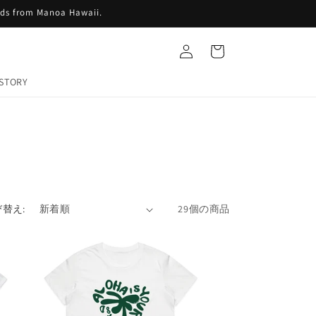
ids from Manoa Hawaii.
ロ
カ
グ
ー
イ
ト
ン
STORY
替え:
29個の商品