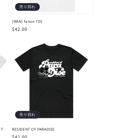
売り切れ
[MAN] fanon TEE
通
$42.00
常
価
格
売り切れ
ET
RESIDENT OF PARADISE
通
$42.00