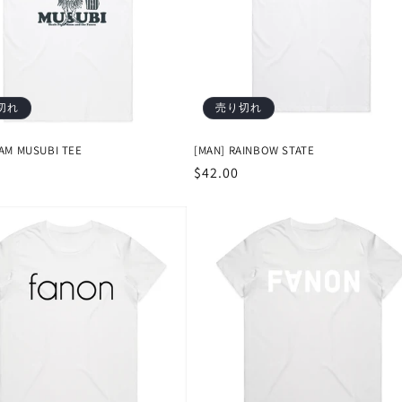
切れ
売り切れ
PAM MUSUBI TEE
[MAN] RAINBOW STATE
通
$42.00
常
価
格