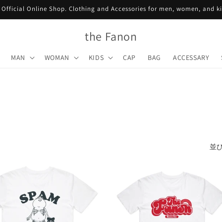
Official Online Shop. Clothing and Accessories for men, women, and k
the Fanon
MAN
WOMAN
KIDS
CAP
BAG
ACCESSARY
並び