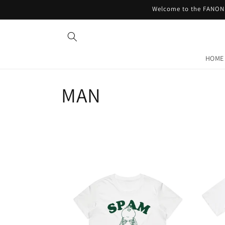
コンテ
Welcome to the FANON 
ンツに
進む
HOME
コ
MAN
レ
ク
シ
ョ