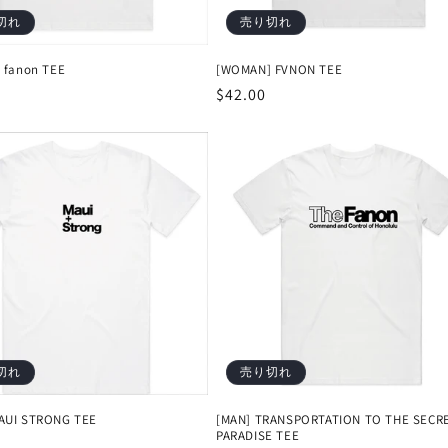
切れ
売り切れ
 fanon TEE
[WOMAN] FVNON TEE
通
$42.00
常
価
格
切れ
売り切れ
UI STRONG TEE
[MAN] TRANSPORTATION TO THE SECR
PARADISE TEE