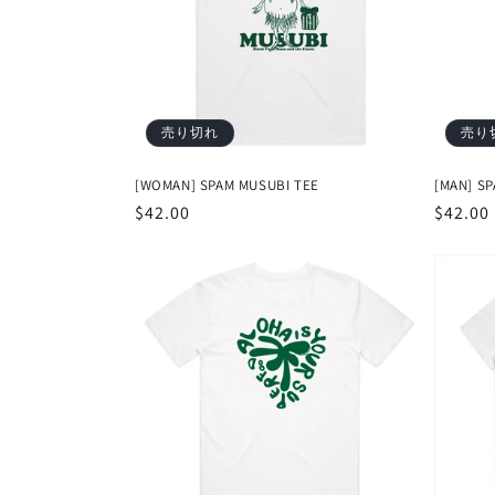
ン
:
売り切れ
売り
[WOMAN] SPAM MUSUBI TEE
[MAN] S
通
$42.00
通
$42.00
常
常
価
価
格
格