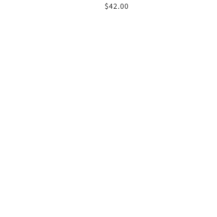
通
$42.00
常
価
格