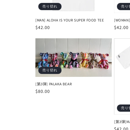
売り切れ
売り
[MAN] ALOHA IS YOUR SUPER FOOD TEE
[WOMAN]
通
$42.00
通
$42.00
常
常
価
価
格
格
売り切れ
[第3弾] PALAKA BEAR
通
$80.00
常
価
売り
格
[第3弾]MA
通
$42.00