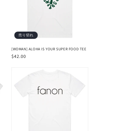
売り切れ
[WOMAN] ALOHA IS YOUR SUPER FOOD TEE
通
$42.00
常
価
格