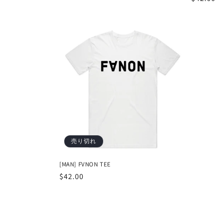
常
価
格
売り切れ
[MAN] FVNON TEE
通
$42.00
常
価
格