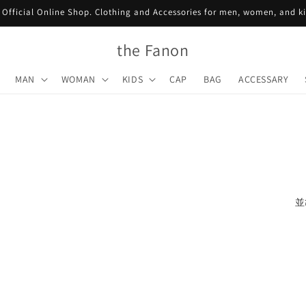
Official Online Shop. Clothing and Accessories for men, women, and k
the Fanon
MAN
WOMAN
KIDS
CAP
BAG
ACCESSARY
並