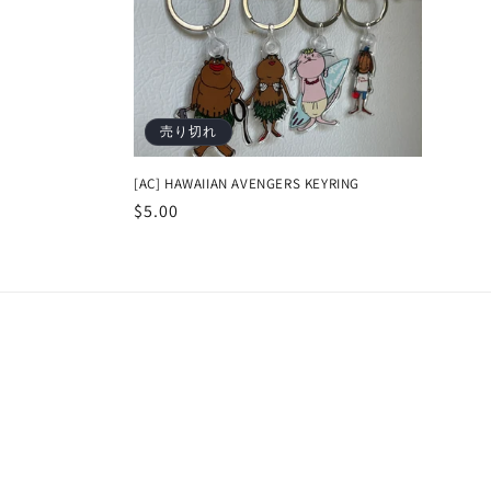
ン
:
売り切れ
[AC] HAWAIIAN AVENGERS KEYRING
通
$5.00
常
価
格