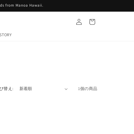
ids from Manoa Hawaii.
ロ
カ
グ
ー
イ
ト
ン
STORY
び替え:
1個の商品