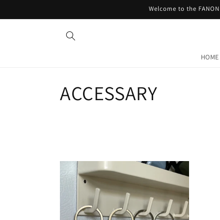
コンテ
Welcome to the FANON 
ンツに
進む
HOME
コ
ACCESSARY
レ
ク
シ
ョ