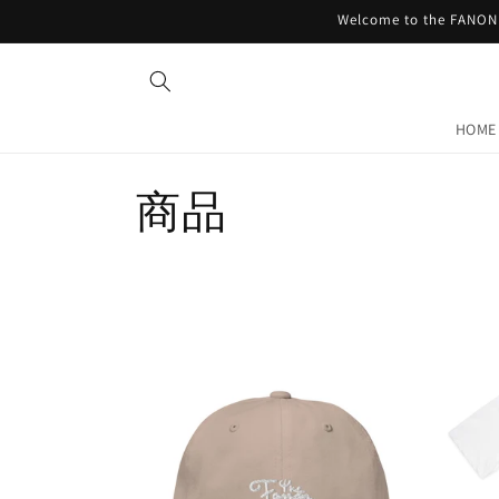
コンテ
Welcome to the FANON 
ンツに
進む
HOME
コ
商品
レ
ク
シ
ョ