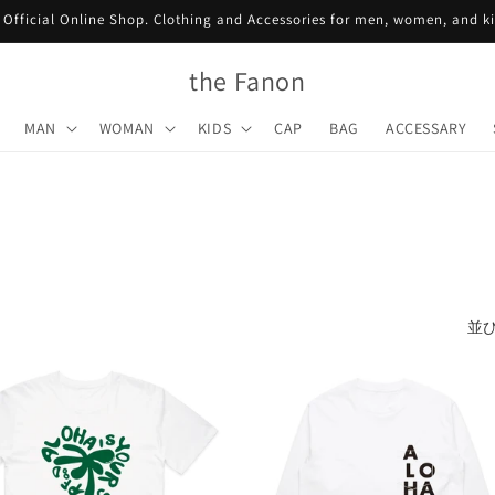
Official Online Shop. Clothing and Accessories for men, women, and k
the Fanon
MAN
WOMAN
KIDS
CAP
BAG
ACCESSARY
並び