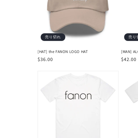
ン
:
売り切れ
売り
[HAT] the FANON LOGO HAT
[MAN] A
通
$36.00
通
$42.00
常
常
価
価
格
格