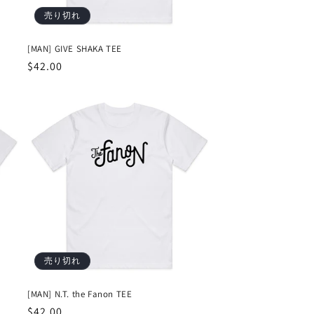
売り切れ
[MAN] GIVE SHAKA TEE
通
$42.00
常
価
格
売り切れ
[MAN] N.T. the Fanon TEE
通
$42.00