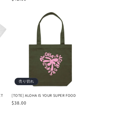
常
価
格
売り切れ
ET
[TOTE] ALOHA IS YOUR SUPER FOOD
通
$38.00
常
価
格