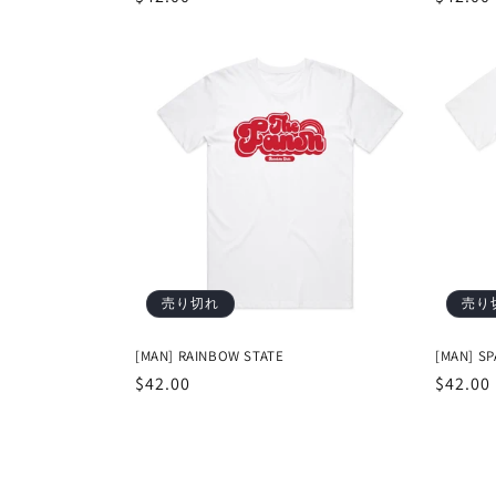
常
常
価
価
格
格
売り切れ
売り
[MAN] RAINBOW STATE
[MAN] S
通
$42.00
通
$42.00
常
常
価
価
格
格