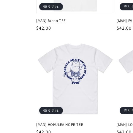
売り切れ
売り
[MAN] fanon TEE
[MAN] F
通
$42.00
通
$42.00
常
常
価
価
格
格
売り切れ
売り
[MAN] HOKULEA HOPE TEE
[MAN] LO
通
$42.00
通
$42.00