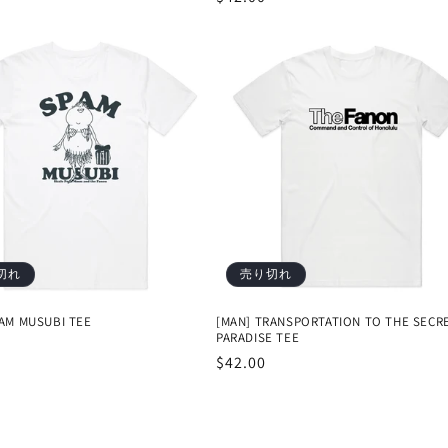
常
価
格
切れ
売り切れ
PAM MUSUBI TEE
[MAN] TRANSPORTATION TO THE SECR
PARADISE TEE
通
$42.00
常
価
格