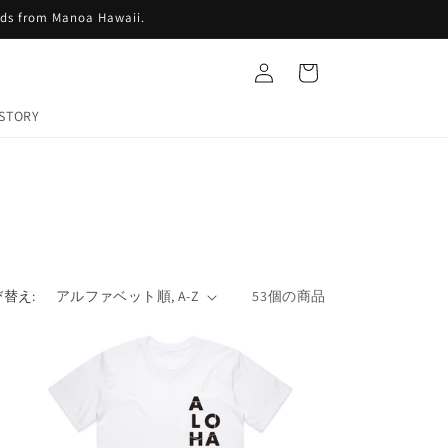
ids from Manoa Hawaii.
ロ
カ
グ
ー
イ
ト
ン
STORY
替え:
53個の商品