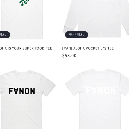
切れ
売り切れ
LOHA IS YOUR SUPER FOOD TEE
[MAN] ALOHA POCKET L/S TEE
通
$58.00
常
価
格